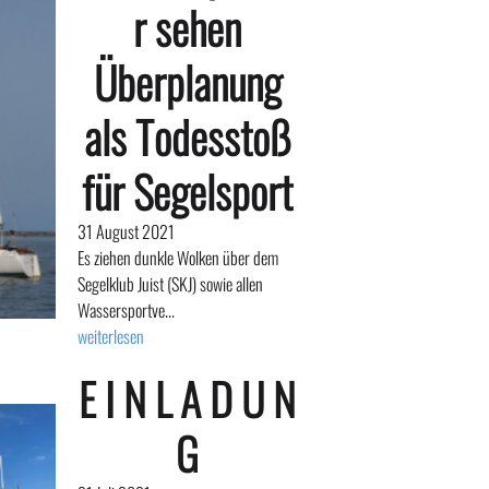
r sehen
Überplanung
als Todesstoß
für Segelsport
31 August 2021
Es ziehen dunkle Wolken über dem
Segelklub Juist (SKJ) sowie allen
Wassersportve...
weiterlesen
E I N L A D U N
G